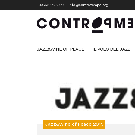
+39 331 172 2777
–
info@controtempo.org
JAZZ&WINE OF PEACE
IL VOLO DEL JAZZ
Jazz&Wine of Peace 2019