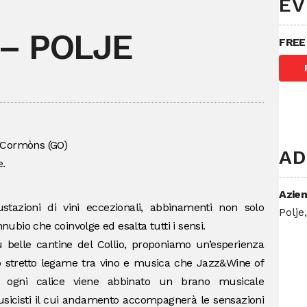
EV
– POLJE
FREE
 – Cormòns (GO)
AD
.
Azien
stazioni di vini eccezionali, abbinamenti non solo
Polje
bio che coinvolge ed esalta tutti i sensi.
ù belle cantine del Collio, proponiamo un’esperienza
lo stretto legame tra vino e musica che Jazz&Wine of
 ogni calice viene abbinato un brano musicale
sicisti il cui andamento accompagnerà le sensazioni