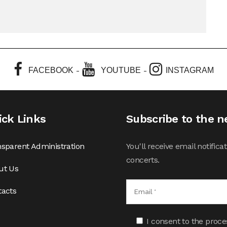
-
-
FACEBOOK
YOUTUBE
INSTAGRAM
ick Links
Subscribe to the n
sparent Administration
You'll receive email notifi
concerts.
ut Us
tacts
I consent to the proce