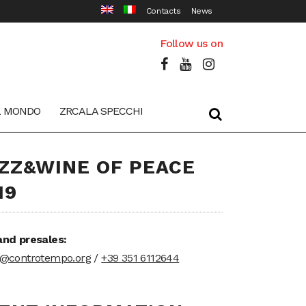
Contacts
News
Follow us on
L MONDO
ZRCALA SPECCHI
ZZ&WINE OF PEACE
19
and presales:
t@controtempo.org
/
+39 351 6112644