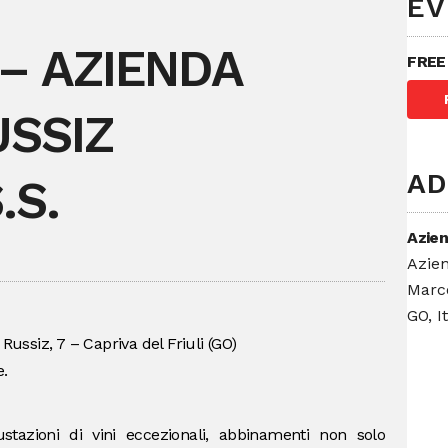
EV
– AZIENDA
FREE
USSIZ
AD
.S.
Azien
Azien
Marco
GO, I
Russiz, 7 – Capriva del Friuli (GO)
.
stazioni di vini eccezionali, abbinamenti non solo