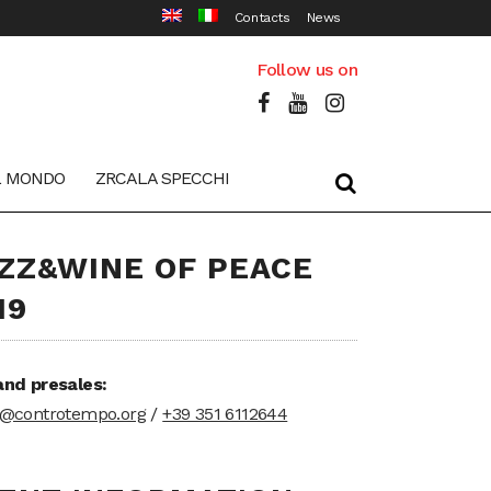
Contacts
News
Follow us on
L MONDO
ZRCALA SPECCHI
ZZ&WINE OF PEACE
19
and presales:
t@controtempo.org
/
+39 351 6112644