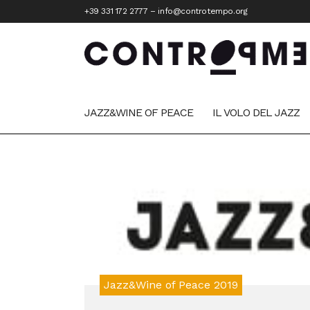
+39 331 172 2777
–
info@controtempo.org
JAZZ&WINE OF PEACE
IL VOLO DEL JAZZ
Jazz&Wine of Peace 2019