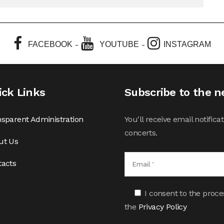
-
-
FACEBOOK
YOUTUBE
INSTAGRAM
ick Links
Subscribe to the n
sparent Administration
You'll receive email notifi
concerts.
ut Us
tacts
I consent to the proce
the
Privacy Policy