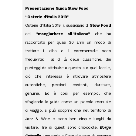
Presentazione Guida Slow Food
“Osterie d’Italia 2019”
Osterie d’Italia 2019, il sussidiario di
Slow Food
del
“mangiarbere all’italiana”
che ha
raccontato per quasi 30 anni un modo di
trattare il cibo e il commensale poco
frequente: al di là delle classifiche, dei
punteggi da attribuire a questo a o quel locale,
ciò che interessa è ritrovare atmosfere
autentiche, passioni costanti, durature,
genuine. Ed è così, per esempio, che
sfogliando la guida come un piccolo manuale
di viaggio, si può scoprire che nel territorio di
Jazz & Wine ci sono ben cinque luoghi da
visitare. Tre di questi sono chiocciole,
Borgo
Colmello
, una perla a Farra d’Isonzo da sempre