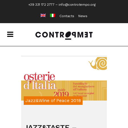
+39 331 172 2777
–
info@controtempo.org
Contacts
News
Jazz&Wine of Peace 2018
JAZZ&TASTE –