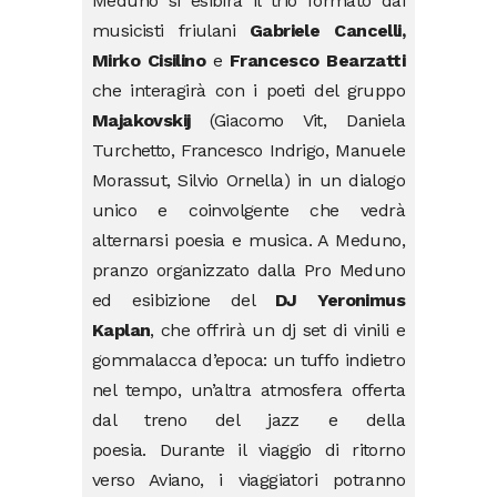
Meduno si esibirà il trio formato dai
musicisti friulani
Gabriele Cancelli,
Mirko Cisilino
e
Francesco Bearzatti
che interagirà con i poeti del gruppo
Majakovskij
(Giacomo Vit, Daniela
Turchetto, Francesco Indrigo, Manuele
Morassut, Silvio Ornella) in un dialogo
unico e coinvolgente che vedrà
alternarsi poesia e musica. A Meduno,
pranzo organizzato dalla Pro Meduno
ed esibizione del
DJ Yeronimus
Kaplan
, che offrirà un dj set di vinili e
gommalacca d’epoca: un tuffo indietro
nel tempo, un’altra atmosfera offerta
dal treno del jazz e della
poesia. Durante il viaggio di ritorno
verso Aviano, i viaggiatori potranno