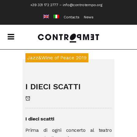
+39 331 172 2777
–
info@controtempo.org
Contacts
News
Jazz&Wine of Peace 2019
I DIECI SCATTI
I dieci scatti
Prima di ogni concerto al teatro