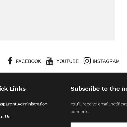
-
-
FACEBOOK
YOUTUBE
INSTAGRAM
ick Links
Subscribe to the n
sparent Administration
You'll receive email notifi
concerts.
ut Us