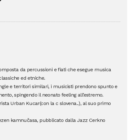
omposta da percussioni e fiati che esegue musica
classiche ed etniche.
le e territori similari, i musicisti prendono spunto e
mento, spingendo il neonato feeling all’estremo.
sta Urban Kucar(con la c slovena..), al suo primo
 Jezen kamnučasa, pubblicato dalla Jazz Cerkno