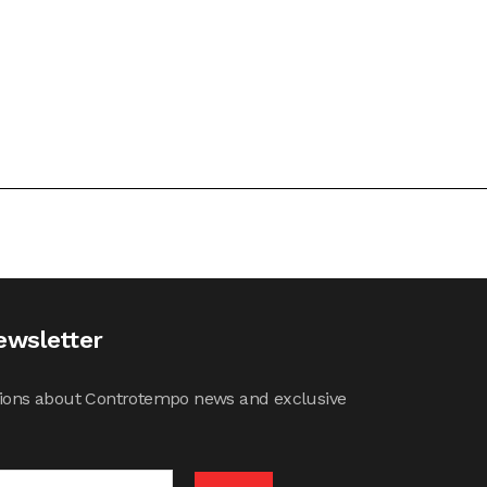
ewsletter
cations about Controtempo news and exclusive