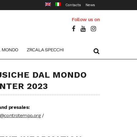
Contacts
News
Follow us on
L MONDO
ZRCALA SPECCHI
SICHE DAL MONDO
NTER 2023
and presales:
t@controtempo.org
/