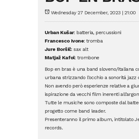
Wednesday 27 December, 2023 | 21:00
Urban Kušar
: batteria, percussioni
Francesco Ivone
: tromba
Jure Boršič
: sax alt
Matjaž Kafol
: trombone
Bop en bras è una band sloveno/italiana c
urbana strizzando l’occhio a sonoritá jazz 
Non avendo però esperienze relative a giung
ispirazione da vecchi film inerenti all’argo
Tutte le musiche sono composte dal batteri
progetto come band leader.
Presenteranno il primo album, intitolato
records.