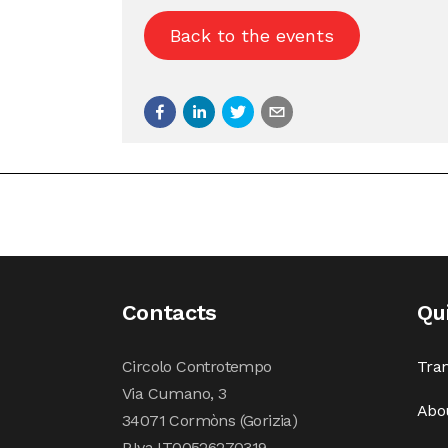
Back to the events
Contacts
Qu
Circolo Controtempo
Tran
Via Cumano, 3
Abo
34071 Cormòns (Gorizia)
P.Iva IT00526270319