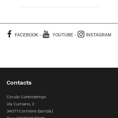
-
-
FACEBOOK
YOUTUBE
INSTAGRAM
Contacts
Circolo Controtempo
Via Cumano, 3
34071 Cormòns (Gorizia)