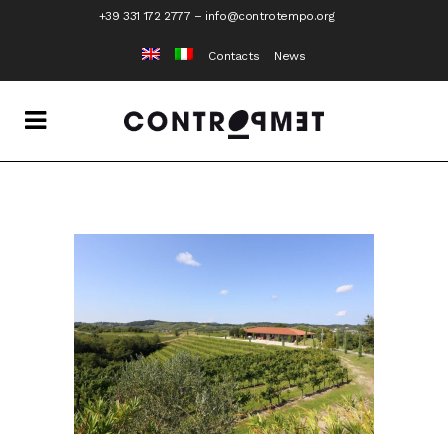
+39 331 172 2777
–
info@controtempo.org
Contacts
News