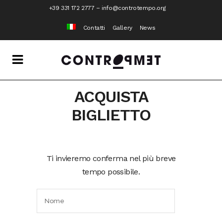
+39 331 172 2777
–
info@controtempo.org
Contatti
Gallery
News
ACQUISTA
BIGLIETTO
Ti invieremo conferma nel più breve
tempo possibile.