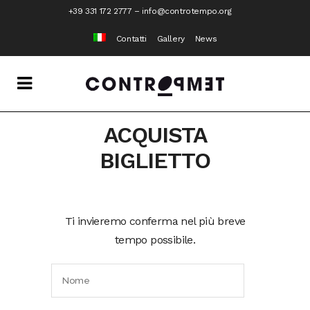
+39 331 172 2777
–
info@controtempo.org
Contatti
Gallery
News
ACQUISTA
BIGLIETTO
Ti invieremo conferma nel più breve
tempo possibile.