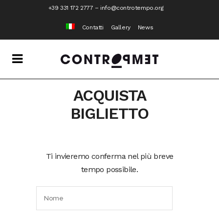
+39 331 172 2777
–
info@controtempo.org
Contatti
Gallery
News
ACQUISTA
BIGLIETTO
Ti invieremo conferma nel più breve
tempo possibile.