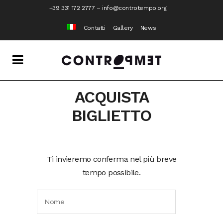
+39 331 172 2777
–
info@controtempo.org
Contatti
Gallery
News
ACQUISTA
BIGLIETTO
Ti invieremo conferma nel più breve
tempo possibile.