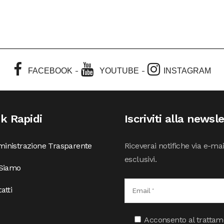
-
-
FACEBOOK
YOUTUBE
INSTAGRAM
nk Rapidi
Iscriviti alla newsl
inistrazione Trasparente
Riceverai notifiche via e-ma
esclusivi.
 Siamo
atti
Acconsento al trattamen