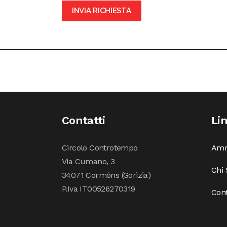
Contatti
Li
Circolo Controtempo
Amm
Via Cumano, 3
Chi
34071 Cormòns (Gorizia)
P.Iva IT00526270319
Cont