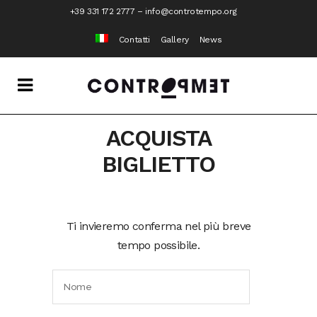
+39 331 172 2777
–
info@controtempo.org
Contatti
Gallery
News
ACQUISTA
BIGLIETTO
Ti invieremo conferma nel più breve
tempo possibile.