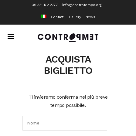
+39 331 172 2777
–
info@controtempo.org
Contatti
Gallery
News
ACQUISTA
BIGLIETTO
Ti invieremo conferma nel più breve
tempo possibile.