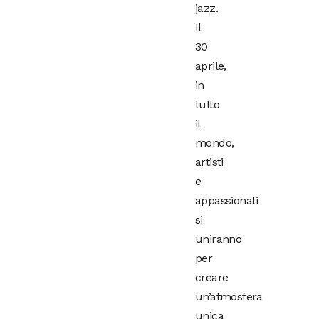
jazz.
Il
30
aprile,
in
tutto
il
mondo,
artisti
e
appassionati
si
uniranno
per
creare
un’atmosfera
unica