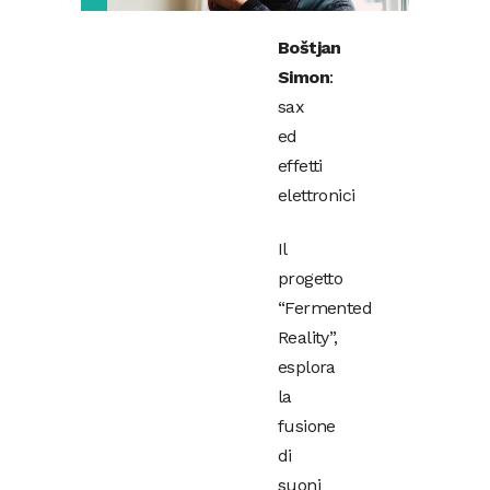
Boštjan
Simon
:
sax
ed
effetti
elettronici
Il
progetto
“
Fermented
Reality
”,
esplora
la
fusione
di
suoni