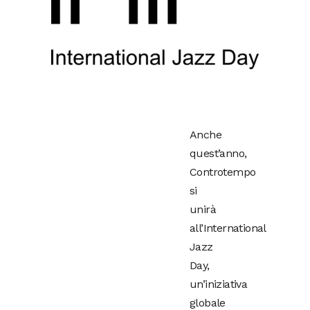
Anche
quest’anno,
Controtempo
si
unirà
all’International
Jazz
Day,
un’iniziativa
globale