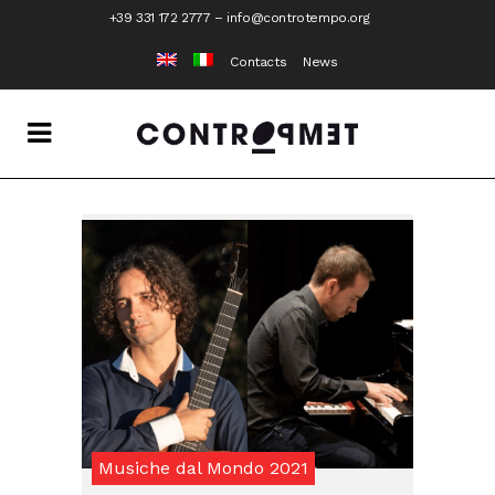
+39 331 172 2777
–
info@controtempo.org
Contacts
News
Musiche dal Mondo 2021